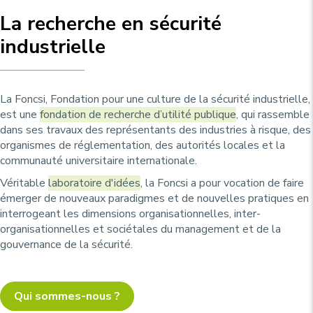
u
p
La recherche en sécurité
r
industrielle
i
n
c
La Foncsi, Fondation pour une culture de la sécurité industrielle,
i
est une
fondation de recherche d’utilité publique
, qui rassemble
p
dans ses travaux des représentants des industries à risque, des
organismes de réglementation, des autorités locales et la
a
communauté universitaire internationale.
l
Véritable
laboratoire d'idées
, la Foncsi a pour vocation de faire
e
émerger de nouveaux paradigmes et de nouvelles pratiques en
interrogeant les dimensions organisationnelles, inter-
organisationnelles et sociétales du management et de la
gouvernance de la sécurité.
Qui sommes-nous ?