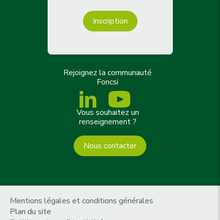
Inscription
Rejoignez la communauté
Foncsi
Vous souhaitez un
renseignement ?
Nous contacter
m
Mentions légales et conditions générales
e
Plan du site