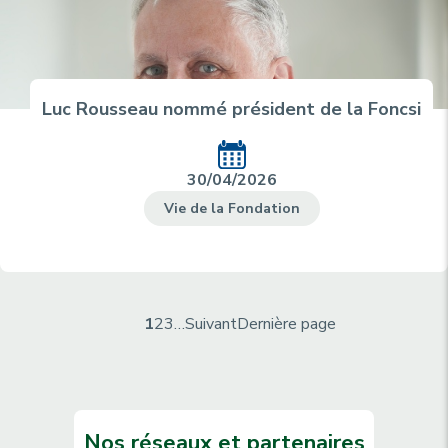
Luc Rousseau nommé président de la Foncsi
30/04/2026
Vie de la Fondation
P
P
1
P
2
P
3
…
P
Suivant
D
Dernière page
a
a
a
a
a
e
g
g
g
g
g
r
i
e
e
e
e
n
n
c
s
i
a
Nos réseaux et partenaires