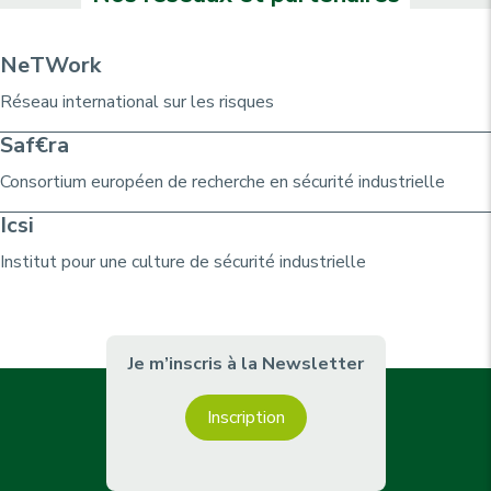
o
u
è
t
u
i
r
i
o
r
v
e
NeTWork
n
a
a
p
Réseau international sur les risques
n
n
a
t
t
g
Saf€ra
e
e
e
Consortium
européen de recherche
en sécurité industrielle
Icsi
Institut pour une culture de sécurité industrielle
Je m’inscris à la Newsletter
Inscription