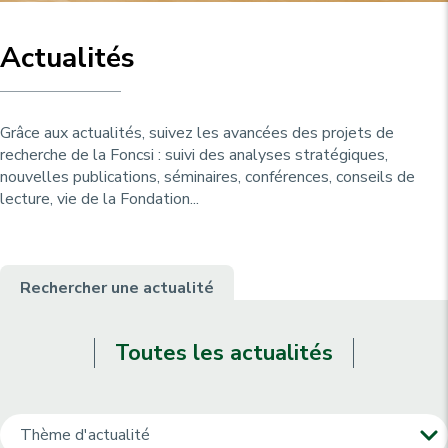
u
p
r
Actualités
i
n
c
Grâce aux actualités, suivez les avancées des projets de
i
recherche de la Foncsi : suivi des analyses stratégiques,
nouvelles publications, séminaires, conférences, conseils de
p
lecture, vie de la Fondation...
a
l
e
Rechercher une actualité
Toutes les actualités