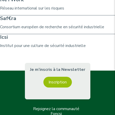
n
n
a
Réseau international sur les risques
t
t
g
Saf€ra
e
e
e
Consortium
européen de recherche
en sécurité industrielle
Icsi
Institut pour une culture de sécurité industrielle
Je m’inscris à la Newsletter
Inscription
Rejoignez la communauté
Foncsi