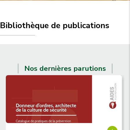
u
p
r
i
Bibliothèque de publications
n
c
i
p
a
Nos dernières parutions
l
e