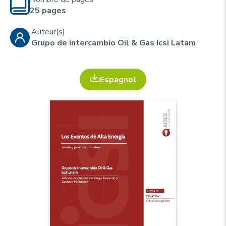
u
p
25 pages
r
i
Auteur(s)
Grupo de intercambio Oil & Gas Icsi Latam
n
c
i
Espagnol
p
a
l
e