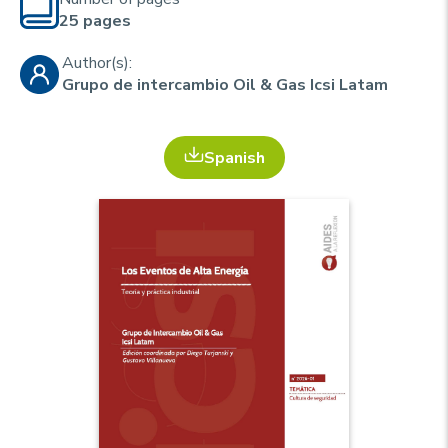
u
p
25 pages
r
i
Author(s):
Grupo de intercambio Oil & Gas Icsi Latam
n
c
i
Spanish
p
a
l
e