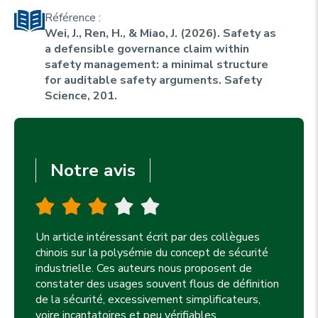
u
p
Référence :
r
Wei, J., Ren, H., & Miao, J. (2026). Safety as
i
a defensible governance claim within
n
safety management: a minimal structure
for auditable safety arguments.
Safety
c
Science, 201
.
i
p
a
Notre avis
l
e
Un article intéressant écrit par des collègues
chinois sur la polysémie du concept de sécurité
industrielle. Ces auteurs nous proposent de
constater des usages souvent flous de définition
de la sécurité, excessivement simplificateurs,
voire incantatoires et peu vérifiables.