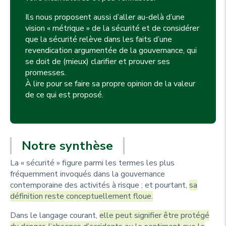
Ils nous proposent aussi d’aller au-delà d’une
vision « métrique » de la sécurité et de considérer
que la sécurité relève dans les faits d’une
revendication argumentée de la gouvernance, qui
se doit de (mieux) clarifier et prouver ses
promesses.
À lire pour se faire sa propre opinion de la valeur
de ce qui est proposé.
Notre synthèse
La « sécurité » figure parmi les termes les plus
fréquemment invoqués dans la gouvernance
contemporaine des activités à risque ; et pourtant,
sa
définition reste conceptuellement floue.
Dans le langage courant,
elle peut signifier être protégé