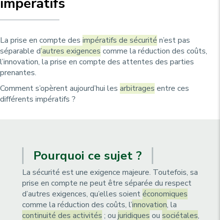
impératifs
u
p
r
i
La prise en compte des
impératifs de sécurité
n’est pas
n
séparable d
’autres exigences
comme la réduction des coûts,
c
l’innovation, la prise en compte des attentes des parties
prenantes.
i
p
Comment s’opèrent aujourd’hui les
arbitrages
entre ces
différents impératifs ?
a
l
e
Pourquoi ce sujet ?
La sécurité est une exigence majeure. Toutefois, sa
prise en compte ne peut être séparée du respect
d’autres exigences, qu’elles soient
économiques
comme la réduction des coûts, l’
innovation
, la
continuité des activités
; ou
juridiques
ou
sociétales
,