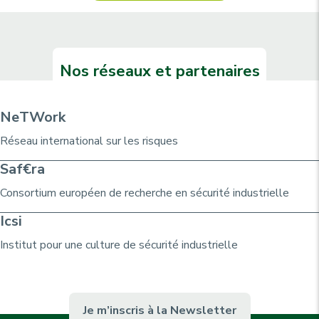
Nos réseaux et partenaires
NeTWork
Réseau international sur les risques
Saf€ra
Consortium
européen de recherche
en sécurité industrielle
Icsi
Institut pour une culture de sécurité industrielle
Je m’inscris à la Newsletter