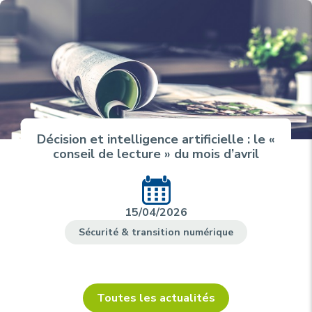
Décision et intelligence artificielle : le «
conseil de lecture » du mois d’avril
15/04/2026
Sécurité & transition numérique
Toutes les actualités