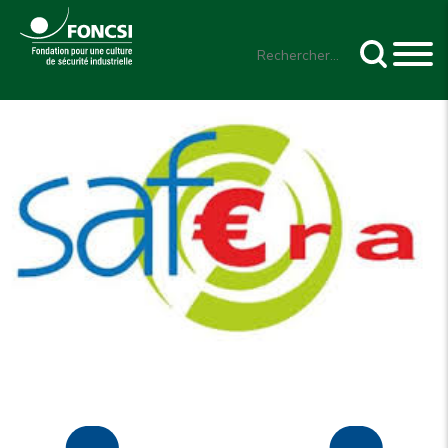
Aller
F
Accueil
Actualités
Appel à propositions européen sur les nouvelles technologies et la sécurité
au
Rechercher
contenu
i
principal
l
d
c
m
'
o
e
N
A
n
n
a
r
t
u
v
i
a
-
i
a
c
a
g
n
t
d
a
e
-
v
t
m
i
i
e
c
o
n
e
n