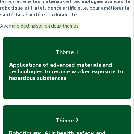
lancé, concerne
les matériaux et technologies avancés, la
robotique et l’intelligence artificielle, pour améliorer la
santé, la sécurité et la durabilité
.
Avec
une déclinaison en deux thèmes
:
Thème 1
A
pplications of advanced materials and
technologies to reduce worker exposure to
hazardous substances
Thème 2
Robotics and AI in health, safety, and