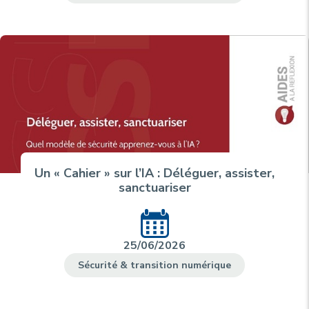
Un « Cahier » sur l’IA : Déléguer, assister,
sanctuariser
25/06/2026
Sécurité & transition numérique