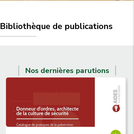
u
p
r
i
Bibliothèque de publications
n
c
i
p
a
Nos dernières parutions
l
e