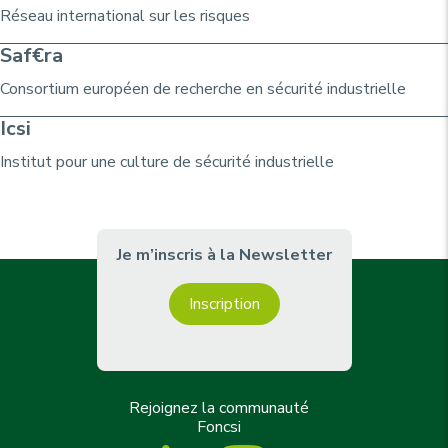
g
e
t
t
g
Réseau international sur les risques
e
n
e
e
e
Saf€ra
t
e
Consortium
européen de recherche
en sécurité industrielle
Icsi
Institut pour une culture de sécurité industrielle
Je m’inscris à la Newsletter
Inscription
Rejoignez la communauté
Foncsi